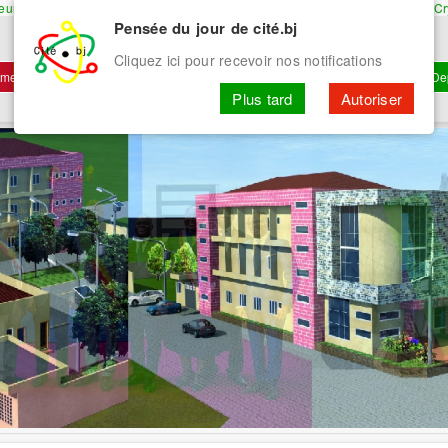
leur Casino En Ligne Belgique
Casino En Ligne Fiable
Paris Sportif En C
Pensée du jour de cité.bj
Cliquez ici pour recevoir nos notifications
mmes
Centre de ressources
Associations régionales
Partenaires
De
Plus tard
Autoriser