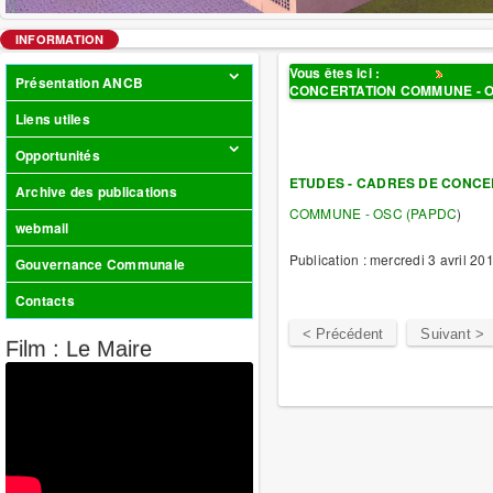
INFORMATION
Vous êtes ici :
Accueil
Dep/C
Présentation ANCB
CONCERTATION COMMUNE - O
Liens utiles
Opportunités
ETUDES - CADRES DE CONCE
Archive des publications
COMMUNE - OSC (PAPDC
)
webmail
Publication : mercredi 3 avril 20
Gouvernance Communale
Contacts
< Précédent
Suivant >
Film : Le Maire