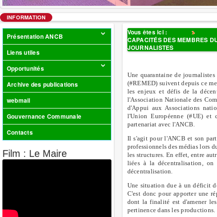
INFORMATION
Vous êtes ici :
Accueil
Dep/C
Présentation ANCB
CAPACITÉS DES MEMBRES DU
JOURNALISTES
Liens utiles
Opportunités
Une quarantaine de journaliste
(#REMED) suivent depuis ce mer
Archive des publications
les enjeux et défis de la déce
webmail
l'Association Nationale des Comm
d'Appui aux Associations nati
Gouvernance Communale
l'Union Européenne (#UE) et c
partenariat avec l'ANCB.
Contacts
Il s'agit pour l'ANCB et son par
professionnels des médias lors d
Film : Le Maire
les structures. En effet, entre 
liées à la décentralisation, on
décentralisation.
Une situation due à un déficit 
C'est donc pour apporter une r
dont la finalité est d'amener le
pertinence dans les productions.