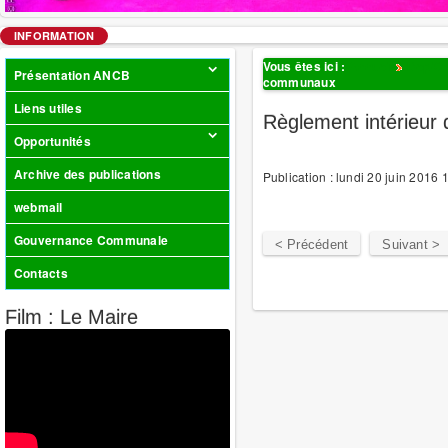
INFORMATION
Vous êtes ici :
Accueil
Dep/C
Présentation ANCB
communaux
Liens utiles
Règlement intérieur
Opportunités
Archive des publications
Publication : lundi 20 juin 2016 
webmail
Gouvernance Communale
< Précédent
Suivant >
Contacts
Film : Le Maire