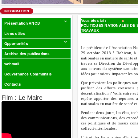
INFORMATION
Vous êtes ici :
Accueil
Dep/C
Présentation ANCB
POLITIQUES NATIONALES DE 
TRAVAUX
Liens utiles
Opportunités
Le président de l’Association 
29 octobre 2018 à Bohicon, à l’
Archive des publications
nationales en matière de santé e
webmail
travers sa Direction du Dévelop
aux acteurs du système sanitair
Gouvernance Communale
idées pour mieux impacter les poli
Que prévoient les politiques nat
Contacts
profiter des efforts consenti
décentralisation ? Voilà entre a
Film : Le Maire
espère apporter des réponses a
nationales en matière de santé et
Pendant deux jours, les élus, tec
des communications, des exposée
ces politiques et de mieux cons
collectivités locales.
L’ état des lieux aujourd’hui p