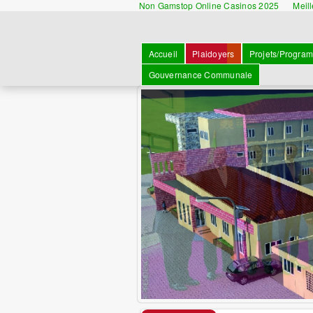
Non Gamstop Online Casinos 2025
Meil
Accueil
Plaidoyers
Projets/Progra
Gouvernance Communale