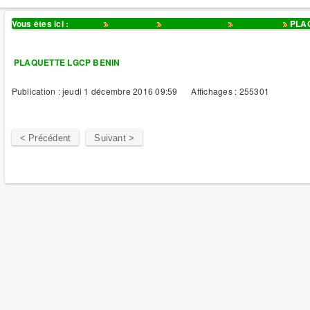
Vous êtes ici :
Accueil
Plaidoyers
Pertes fiscales
publication
PLA
PLAQUETTE LGCP BENIN
Publication : jeudi 1 décembre 2016 09:59
Affichages : 255301
< Précédent
Suivant >