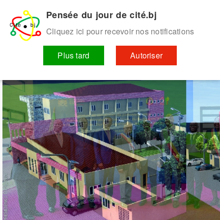
Non Gamstop Online Casinos 2025
Meilleur Casino En Ligne
Belgique
Casino En Ligne Fiable
Paris Sportif En Crypto
Bookmaker
Pensée du jour de cité.bj
Hors Arjel Pour Français
Cliquez ici pour recevoir nos notifications
Accueil
Plaidoyers
Projets/Programmes
Centre de ressources
As
Plus tard
Autoriser
Gouvernance Communale