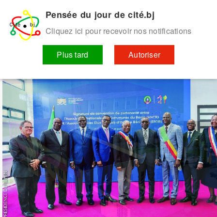
Non Gamstop Online Casinos 2025
Meilleur Casino En Ligne
Belgique
Casino En Ligne Fiable
Paris Sportif En Crypto
Bookmaker
Pensée du jour de cité.bj
Hors Arjel Pour Français
Cliquez ici pour recevoir nos notifications
Accueil
Plaidoyers
Projets/Programmes
Centre de ressources
As
Plus tard
Autoriser
Gouvernance Communale