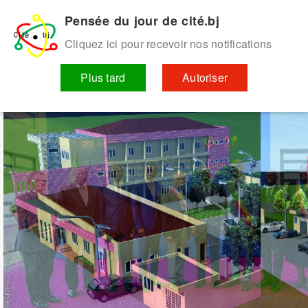
Non Gamstop Online Casinos 2025
Meilleur Casino En Ligne
Belgique
Casino En Ligne Fiable
Paris Sportif En Crypto
Bookmaker
Pensée du jour de cité.bj
Hors Arjel Pour Français
Cliquez ici pour recevoir nos notifications
Accueil
Plaidoyers
Projets/Programmes
Centre de ressources
As
Plus tard
Autoriser
Gouvernance Communale