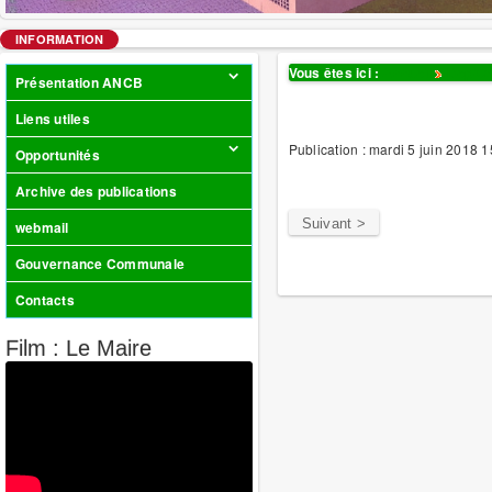
INFORMATION
Vous êtes ici :
Accueil
Dep/C
Présentation ANCB
Liens utiles
Publication : mardi 5 juin 2018 
Opportunités
Archive des publications
Suivant >
webmail
Gouvernance Communale
Contacts
Film : Le Maire