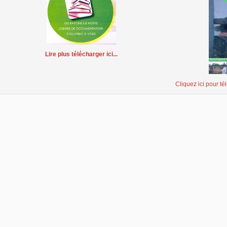
Lire plus télécharger ici...
Cliquez ici pour té